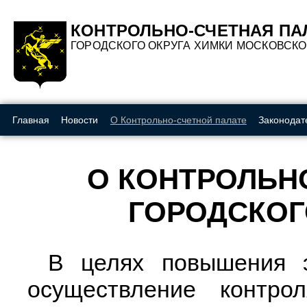
A
A
A
Вкл
Изображения:
Шрифт:
Цвет:
КОНТРОЛЬНО-СЧЕТНАЯ ПА
ГОРОДСКОГО ОКРУГА ХИМКИ МОСКОВСК
Главная
Новости
О Контрольно-счетной палате
Законодат
О КОНТРОЛЬН
ГОРОДСКОГ
В целях повышения э
осуществление контро