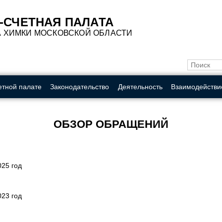
A
A
A
A
A
A
A
Обычная ве
Цвет:
-СЧЕТНАЯ ПАЛАТА
А ХИМКИ МОСКОВСКОЙ ОБЛАСТИ
етной палате
Законодательство
Деятельность
Взаимодействи
ОБЗОР ОБРАЩЕНИЙ
25 год
23 год