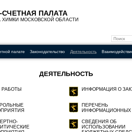
A
A
A
A
A
A
A
Обычная ве
Цвет:
-СЧЕТНАЯ ПАЛАТА
А ХИМКИ МОСКОВСКОЙ ОБЛАСТИ
етной палате
Законодательство
Деятельность
Взаимодействи
ДЕЯТЕЛЬНОСТЬ
 РАБОТЫ
ИНФОРМАЦИЯ О ЗАК
ТРОЛЬНЫЕ
ПЕРЕЧЕНЬ
ОПРИЯТИЯ
ИНФОРМАЦИОННЫХ
ЕРТНО-
СВЕДЕНИЯ ОБ
ИТИЧЕСКИЕ
ИСПОЛЬЗОВАНИИ