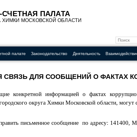
A
A
A
A
A
A
A
Обычная ве
Цвет:
-СЧЕТНАЯ ПАЛАТА
А ХИМКИ МОСКОВСКОЙ ОБЛАСТИ
етной палате
Законодательство
Деятельность
Взаимодействи
Я СВЯЗЬ ДЛЯ СООБЩЕНИЙ О ФАКТАХ К
ющие конкретной информацией о фактах коррупци
городского округа Химки Московской области, могут 
править письменное сообщение
по адресу: 141400, М