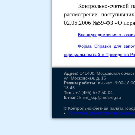
Контрольно-счетной п
рассмотрение поступивши
02.05.2006
№59-ФЗ «О поряд
Бланк уведомления о возни
Форма Справки для запол
официальном сайте Президента Р
Адрес:
141400, Московская область,
ул. Московская, д. 15
Режим работы:
пн.-чет.: 9:00-18:00
13:45
Тел.:
+7 (495) 572-50-04
E-mail:
khim_ksp@mosreg.ru
© Контрольно-счетная палата город
Политика обработки персональ